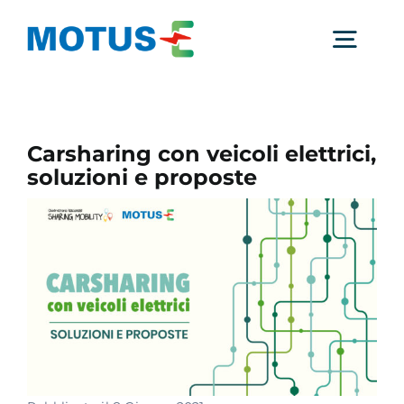
Salta
al
Togg
contenuto
Navig
Chi Siamo
Carsharing con veicoli elettrici,
soluzioni e proposte
Studi e ricerche
Analisi di mercato
Utilità
Comunicati Stampa