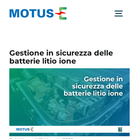
Salta
al
Togg
contenuto
Navig
Chi Siamo
Gestione in sicurezza delle
batterie litio ione
Studi e ricerche
Analisi di mercato
Utilità
Comunicati Stampa