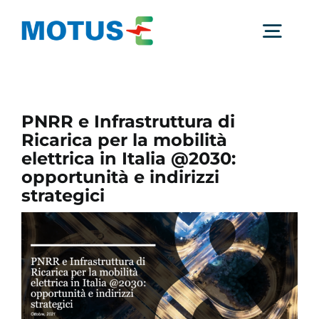
Salta
al
Togg
contenuto
Navig
Chi Siamo
PNRR e Infrastruttura di
Ricarica per la mobilità
Studi e ricerche
elettrica in Italia @2030:
opportunità e indirizzi
strategici
Analisi di mercato
Utilità
Comunicati Stampa