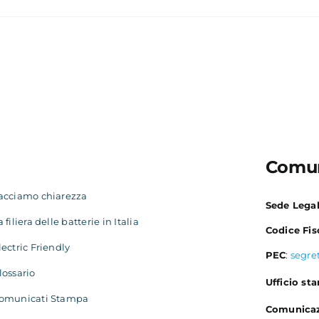
Comun
acciamo chiarezza
Sede Lega
a filiera delle batterie in Italia
Codice Fis
lectric Friendly
PEC
:
segre
lossario
Ufficio st
omunicati Stampa
Comunicaz