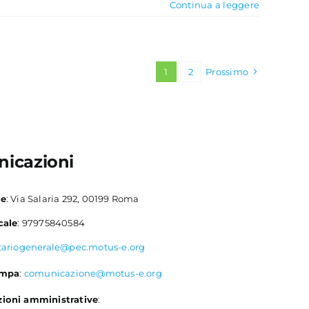
Continua a leggere
1
2
Prossimo
icazioni
le
: Via Salaria 292, 00199 Roma
cale
: 97975840584
tariogenerale@pec.motus-e.org
ampa
:
comunicazione@motus-e.org
ioni amministrative
: