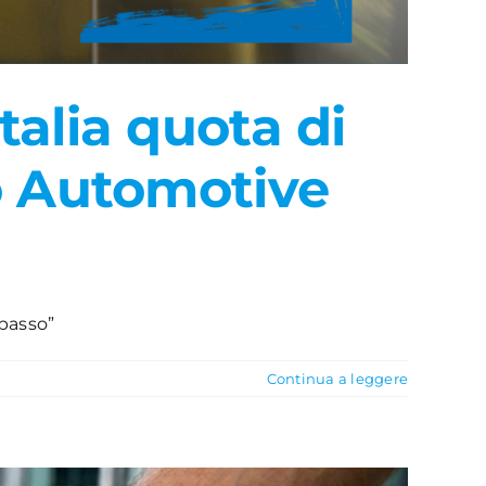
talia quota di
lo Automotive
 passo”
Continua a leggere