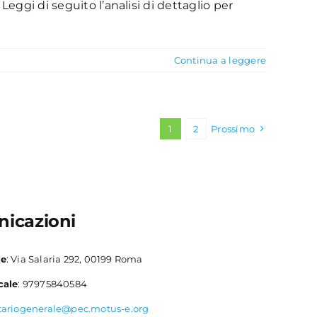
eggi di seguito l’analisi di dettaglio per
Continua a leggere
1
2
Prossimo
icazioni
le
: Via Salaria 292, 00199 Roma
cale
: 97975840584
tariogenerale@pec.motus-e.org