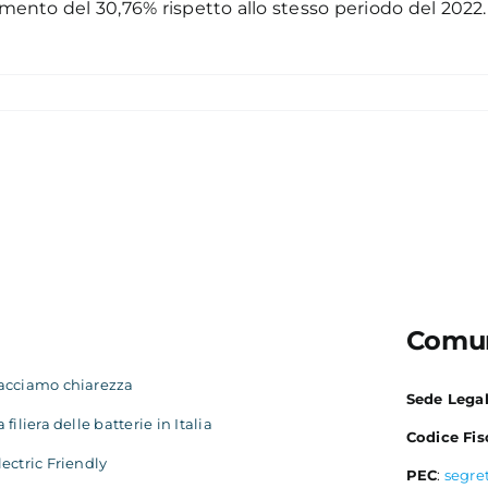
emento del 30,76% rispetto allo stesso periodo del 2022. L
Comun
acciamo chiarezza
Sede Lega
a filiera delle batterie in Italia
Codice Fis
lectric Friendly
PEC
:
segre