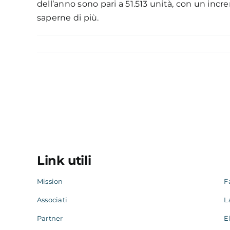
dell’anno sono pari a 51.513 unità, con un incr
saperne di più.
Link utili
Mission
F
Associati
L
Partner
E