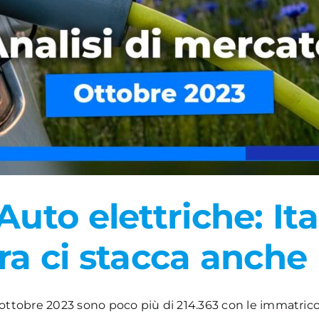
uto elettriche: Ita
ra ci stacca anche
31 ottobre 2023 sono poco più di 214.363 con le immatricol